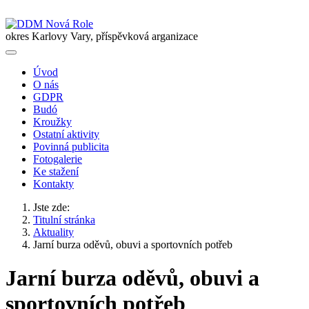
okres Karlovy Vary, příspěvková arganizace
Úvod
O nás
GDPR
Budó
Kroužky
Ostatní aktivity
Povinná publicita
Fotogalerie
Ke stažení
Kontakty
Jste zde:
Titulní stránka
Aktuality
Jarní burza oděvů, obuvi a sportovních potřeb
Jarní burza oděvů, obuvi a
sportovních potřeb