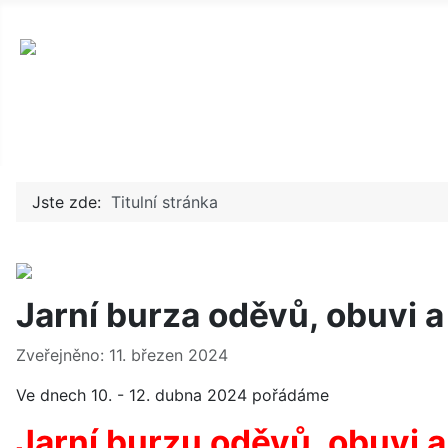
okres Karlovy Vary, příspěvková arganizace
Jste zde:
Titulní stránka
Jarní burza oděvů, obuvi 
Základní údaje
Zveřejněno: 11. březen 2024
Ve dnech 10. - 12. dubna 2024 pořádáme
Jarní burzu oděvů, obuvi 