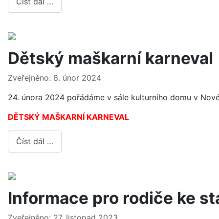
Číst dál …
Dětský maškarní karneval
Základní údaje
Zveřejněno: 8. únor 2024
24. února 2024 pořádáme v sále kulturního domu v Nové
DĚTSKÝ MAŠKARNÍ KARNEVAL
Číst dál …
Informace pro rodiče ke st
Základní údaje
Zveřejněno: 27. listopad 2023