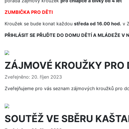
pořádá zájmový kroužek
pro chlapce a dívky od 4 let
ZUMBIČKA PRO DĚTI
Kroužek se bude konat každou
středa od 16.00 hod.
v Z
PŘIHLÁSIT SE PŘIJĎTE DO DOMU DĚTÍ A MLÁDEŽE
V 
ZÁJMOVÉ KROUŽKY PRO 
Základní údaje
Zveřejněno: 20. říjen 2023
Zveřejňujeme pro vás seznam zájmových kroužků pro dos
SOUTĚŽ VE SBĚRU KAŠTA