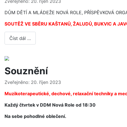
Základní údaje
Zveřejněno: 20. říjen 2023
DŮM DĚTÍ A MLÁDEŽE NOVÁ ROLE, PŘÍSPĚVKOVÁ OR
SOUTĚŽ VE SBĚRU KAŠTANŮ, ŽALUDŮ, BUKVIC A J
Číst dál …
Souznění
Základní údaje
Zveřejněno: 20. říjen 2023
Muzikoterapeutické, dechové, relaxační techniky a medi
Každý čtvrtek v DDM Nová Role o
d 18:30
Na sebe pohodlné oblečení.