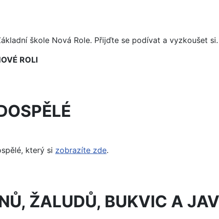
ákladní škole Nová Role. Přijďte se podívat a vyzkoušet si.
NOVÉ ROLI
DOSPĚLÉ
pělé, který si
zobrazíte zde
.
NŮ, ŽALUDŮ, BUKVIC A J